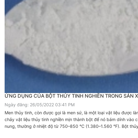
ỨNG DỤNG CỦA BỘT THỦY TINH NGHIỀN TRONG SẢN 
Ngày đăng: 26/05/2022 03:41 PM
Men thủy tinh, còn được gọi là men sứ, là một loại vật liệu được 
chảy vật liệu thủy tinh nghiền mịn thành bột để nó bám dính vào
nung, thường ở nhiệt độ từ 750–850 °C (1.380–1.560 °F). Bột thủ
chảy loang ra trên bề mặt rồi sau đó cứng lại thành một lớp phủ b