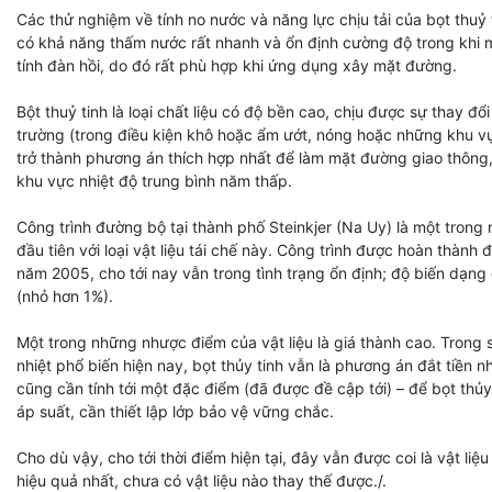
Các thử nghiệm về tính no nước và năng lực chịu tải của bọt thuỷ t
có khả năng thấm nước rất nhanh và ổn định cường độ trong khi m
tính đàn hồi, do đó rất phù hợp khi ứng dụng xây mặt đường.
Bột thuỷ tinh là loại chất liệu có độ bền cao, chịu được sự thay đổ
trường (trong điều kiện khô hoặc ẩm ướt, nóng hoặc những khu v
trở thành phương án thích hợp nhất để làm mặt đường giao thông,
khu vực nhiệt độ trung bình năm thấp.
Công trình đường bộ tại thành phố Steinkjer (Na Uy) là một tron
đầu tiên với loại vật liệu tái chế này. Công trình được hoàn thành
năm 2005, cho tới nay vẫn trong tình trạng ổn định; độ biến dạng
(nhỏ hơn 1%).
Một trong những nhược điểm của vật liệu là giá thành cao. Trong s
nhiệt phổ biến hiện nay, bọt thủy tinh vẫn là phương án đắt tiền n
cũng cần tính tới một đặc điểm (đã được đề cập tới) – để bọt thủy
áp suất, cần thiết lập lớp bảo vệ vững chắc.
Cho dù vậy, cho tới thời điểm hiện tại, đây vẫn được coi là vật liệu
hiệu quả nhất, chưa có vật liệu nào thay thế được./.