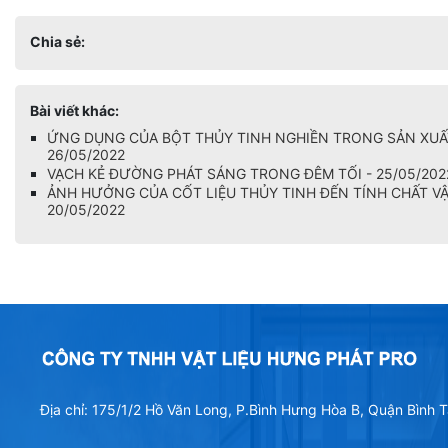
Chia sẻ:
Bài viết khác:
ỨNG DỤNG CỦA BỘT THỦY TINH NGHIỀN TRONG SẢN XUẤ
26/05/2022
VẠCH KẺ ĐƯỜNG PHÁT SÁNG TRONG ĐÊM TỐI - 25/05/202
ẢNH HƯỞNG CỦA CỐT LIỆU THỦY TINH ĐẾN TÍNH CHẤT VẬT
20/05/2022
Địa chỉ: 175/1/2 Hồ Văn Long, P.Bình Hưng Hòa B, Quận Bình