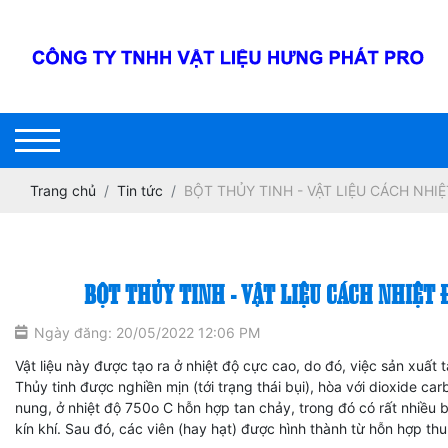
Trang chủ
Tin tức
BỘT THỦY TINH - VẬT LIỆU CÁCH NHI
BỘT THỦY TINH - VẬT LIỆU CÁCH NHIỆT 
Ngày đăng: 20/05/2022 12:06 PM
Vật liệu này được tạo ra ở nhiệt độ cực cao, do đó, việc sản xuất t
Thủy tinh được nghiền mịn (tới trạng thái bụi), hòa với dioxide ca
nung, ở nhiệt độ 750o C hỗn hợp tan chảy, trong đó có rất nhiều 
kín khí. Sau đó, các viên (hay hạt) được hình thành từ hỗn hợp t