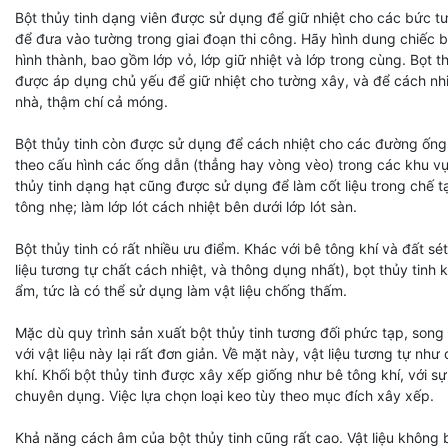
Bột thủy tinh dạng viên được sử dụng để giữ nhiệt cho các bức t
để đưa vào tường trong giai đoạn thi công. Hãy hình dung chiếc 
hình thành, bao gồm lớp vỏ, lớp giữ nhiệt và lớp trong cùng. Bọt t
được áp dụng chủ yếu để giữ nhiệt cho tường xây, và để cách nhi
nhà, thậm chí cả móng.
Bột thủy tinh còn được sử dụng để cách nhiệt cho các đường ống 
theo cấu hình các ống dẫn (thẳng hay vòng vèo) trong các khu v
thủy tinh dạng hạt cũng được sử dụng để làm cốt liệu trong chế t
tông nhẹ; làm lớp lót cách nhiệt bên dưới lớp lót sàn.
Bột thủy tinh có rất nhiều ưu điểm. Khác với bê tông khí và đất s
liệu tương tự chất cách nhiệt, và thông dụng nhất), bọt thủy tinh 
ẩm, tức là có thể sử dụng làm vật liệu chống thấm.
Mặc dù quy trình sản xuất bột thủy tinh tương đối phức tạp, song 
với vật liệu này lại rất đơn giản. Về mặt này, vật liệu tương tự như
khí. Khối bột thủy tinh được xây xếp giống như bê tông khí, với sự
chuyên dụng. Việc lựa chọn loại keo tùy theo mục đích xây xếp.
Khả năng cách âm của bột thủy tinh cũng rất cao. Vật liệu không bị