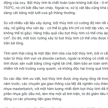
động của oxy. Bột thủy tinh là chất hoàn toàn không bắt lửa - ở n
o
750
C, nó chỉ bắt đầu tan chảy. Ngoài ra, xử lý vật liệu cũng khá 
dàng cắt bằng một lưỡi cưa gỗ thông thường.
So với nhiều vật liệu xây dựng, bột thủy tinh có cường độ nén rất
này, nó giống như ván ép - có thể bị gãy khi chỉ có một lớp ván, 
không thể bị gãy). Hàng triệu quả cầu bọt thủy tinh có thể chịu áp
2
cm
. Do đó, một bức tường xây từ bọt thủy tinh có thể chịu được
trần bê tông.
Tính sinh thái cũng là một đặc tính nữa của bột thủy tinh, bởi vì c
toàn từ thủy tinh vụn và dioxide carbon, ngoài ra không có chất n
tinh được sản xuất bằng công nghệ tái chế, đảm bảo an toàn sinh
nhiễm tới môi trường xung quanh, và không độc hại trong quá trìn
Do các đặc tính ưu việt, bọt thủy tinh được ứng dụng rộng rãi tron
năm trước, các chuyên gia giao thông của Mỹ đã nghiên cứu thà
nhựa masterbatch, với một hàm lượng nhất định bọt thủy tinh đã 
phần nhựa gốc dầu mỏ, làm nhẹ một số linh kiện, từ đó giảm tiêu t
động cơ các phương tiện giao thông.