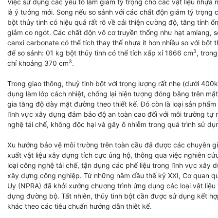
Việc sử dụng các yếu tố làm giảm tỷ trọng cho các vật liệu nhựa 
là ý tưởng mới. Song nếu so sánh với các chất độn giảm tỷ trọng 
bột thủy tinh có hiệu quả rất rõ về cải thiện cường độ, tăng tính ổ
giảm co ngót. Các chất độn vô cơ truyền thống như hạt amiang, sợ
canxi carbonate có thể tích thay thế nhựa ít hơn nhiều so với bột t
3
để so sánh: 01 kg bột thủy tinh có thể tích xấp xỉ 1666 cm
, tron
3
chỉ khoảng 370 cm
.
Trong giao thông, thuỷ tinh bột với trọng lượng rất nhẹ (dưới 400
dụng làm lớp cách nhiệt, chống lại hiện tượng đóng băng trên m
gia tăng độ dày mặt đường theo thiết kế. Đó còn là loại sản phẩ
lĩnh vực xây dựng đảm bảo độ an toàn cao đối với môi trường tự
nghệ tái chế, không độc hại và gây ô nhiễm trong quá trình sử dụ
Xu hướng bảo vệ môi trường trên toàn cầu đã được các chuyên gi
xuất vật liệu xây dựng tích cực ủng hộ, thông qua việc nghiên c
loại công nghệ tái chế, tận dụng các phế liệu trong lĩnh vực xây 
xây dựng công nghiệp. Từ những năm đầu thế kỷ XXI, Cơ quan q
Uy (NPRA) đã khởi xướng chương trình ứng dụng các loại vật liệu 
dựng đường bộ. Tất nhiên, thủy tinh bột cần được sử dụng kết hợp 
khác theo các tiêu chuẩn hướng dẫn thiêt kế.