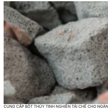
CUNG CẤP BỘT THỦY TINH NGHIỀN TÁI CHẾ CHO NGÀ