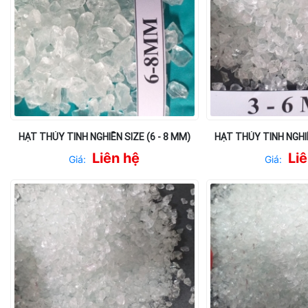
HẠT THỦY TINH NGHIỀN SIZE (6 - 8 MM)
HẠT THỦY TINH NGHIỀ
Liên hệ
Li
Giá:
Giá: