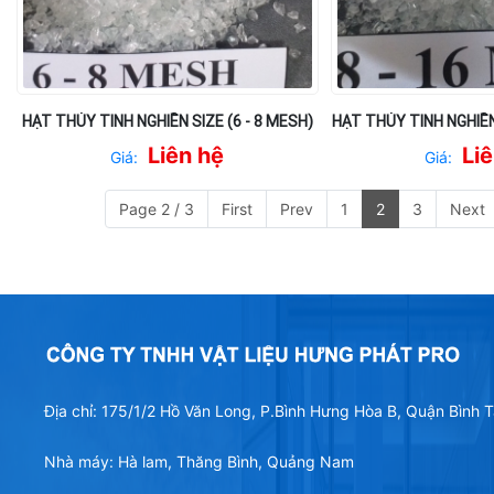
HẠT THỦY TINH NGHIỀN SIZE (6 - 8 MESH)
HẠT THỦY TINH NGHIỀN 
Liên hệ
Li
Giá:
Giá:
Page 2 / 3
First
Prev
1
2
3
Next
Địa chỉ: 175/1/2 Hồ Văn Long, P.Bình Hưng Hòa B, Quận Bình
Nhà máy: Hà lam, Thăng Bình, Quảng Nam