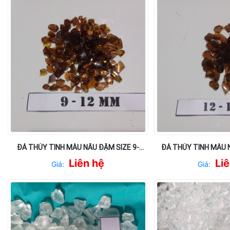
ĐÁ THỦY TINH MÀU NÂU ĐẬM SIZE 9-
ĐÁ THỦY TINH MÀU N
12MM
16M
Liên hệ
Li
Giá:
Giá: