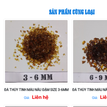
SẢN PHẨM CÙNG LOẠI
ĐÁ THỦY TINH MÀU NÂU ĐẬM SIZE 3-6MM
ĐÁ THỦY TINH MÀU N
Liên hệ
Li
Giá:
Giá: